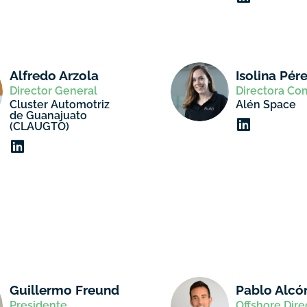
Alfredo Arzola
Isolina Pér
Director General
Directora Co
Cluster Automotriz
Alén Space
de Guanajuato
(CLAUGTO)
Guillermo Freund
Pablo Alcó
Presidente
Offshore Dire