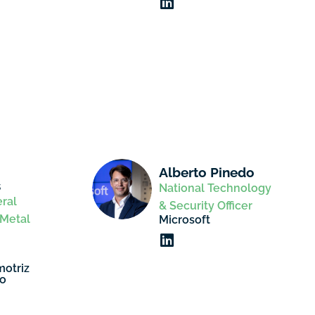
Alberto Pinedo
s
National Technology
eral
& Security Officer
Metal
Microsoft
motriz
to