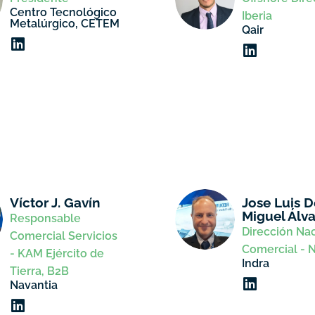
Centro Tecnológico
Iberia
Metalúrgico, CETEM
Qair
Víctor J. Gavín
Jose Luis D
Miguel Álva
Responsable
Dirección Na
Comercial Servicios
Comercial - 
- KAM Ejército de
Indra
Tierra, B2B
Navantia