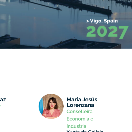
daz
María Jesús
Lorenzana
e
Conselleira
Economía e
Industria