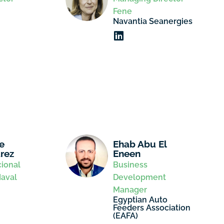
Fene
Navantia Seanergies
e
Ehab Abu El
rez
Eneen
cional
Business
Naval
Development
Manager
Egyptian Auto
Feeders Association
(EAFA)