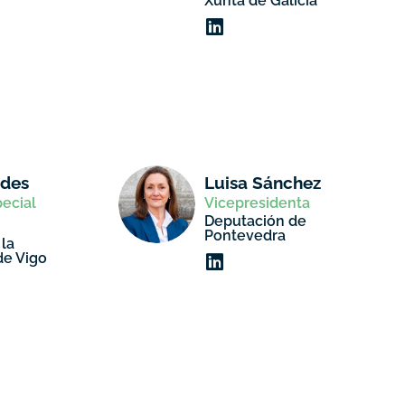
Xunta de Galicia
ades
Luisa Sánchez
ecial
Vicepresidenta
Deputación de
Pontevedra
 la
de Vigo