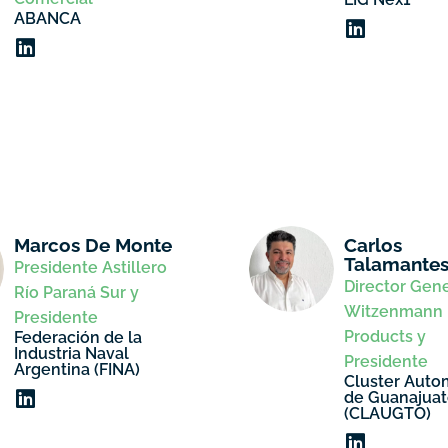
ABANCA
Marcos De Monte
Carlos
Talamante
Presidente Astillero
Director Gen
Río Paraná Sur y
Witzenmann 
Presidente
Products y
Federación de la
Industria Naval
Presidente
Argentina (FINA)
Cluster Auto
de Guanajua
(CLAUGTO)