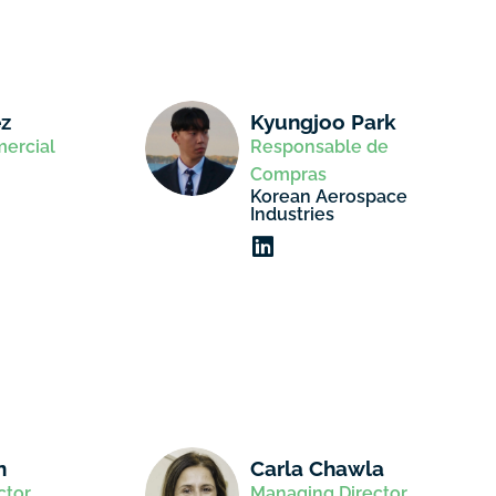
ez
Kyungjoo Park
mercial
Responsable de
Compras
Korean Aerospace
Industries
n
Carla Chawla
ctor
Managing Director