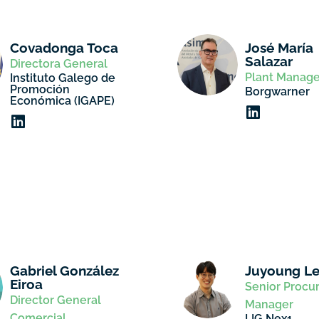
Covadonga Toca
José María
Salazar
Directora General
Plant Manage
Instituto Galego de
Promoción
Borgwarner
Económica (IGAPE)
Gabriel González
Juyoung L
Eiroa
Senior Proc
Director General
Manager
Comercial
LIG Nex1