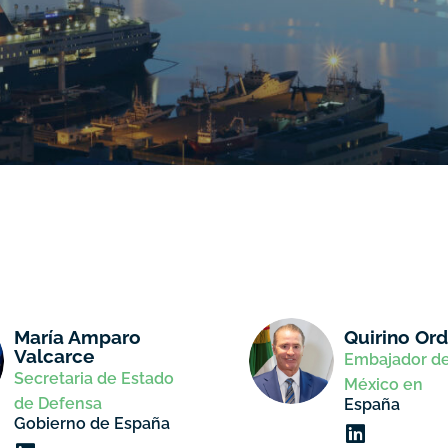
María Amparo
Quirino Or
Valcarce
Embajador d
Secretaria de Estado
México en
de Defensa
España
Gobierno de España