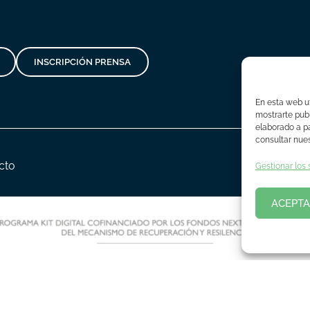
INSCRIPCIÓN PRENSA
En esta web ut
mostrarte publ
elaborado a pa
consultar nues
cto
Gestionar los 
ACEPTA