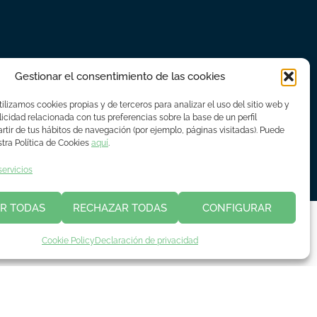
Gestionar el consentimiento de las cookies
ilizamos cookies propias y de terceros para analizar el uso del sitio web y
icidad relacionada con tus preferencias sobre la base de un perfil
rtir de tus hábitos de navegación (por ejemplo, páginas visitadas). Puede
tra Política de Cookies
aquí
.
© Copyright 2018 - 2023 Asime
servicios
R TODAS
RECHAZAR TODAS
CONFIGURAR
Cookie Policy
Declaración de privacidad