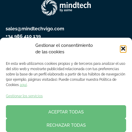
sales@mindtechvigo.com
+34 986 410 139
Gestionar el consentimiento
de las cookies
En esta web utilizamos cookies propias y de terceros para analizar el uso
del sitio web y mostrarte publicidad relacionada con tus preferencias
sobre la base de un perfil elaborado a partir de tus hábitos de navegación
(por ejemplo, páginas visitadas). Puede consultar nuestra Política de
Cookies
aquí
.
Gestionar los servicios
ACEPTAR TODAS
RECHAZAR TODAS