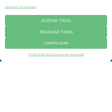
Gestionar los servicios
ACEPTAR TODAS
INSCRIPCIÓN EXPOSITORES
RECHAZAR TODAS
INSCRIPCIÓN VISITANTES
INSCRIPCIÓN PRENSA
CONFIGURAR
Cookie Policy
Declaración de privacidad
Política de privacidad
Aviso legal
Política de cookies
Contacto
© Copyright 2018 - 2023 Asime