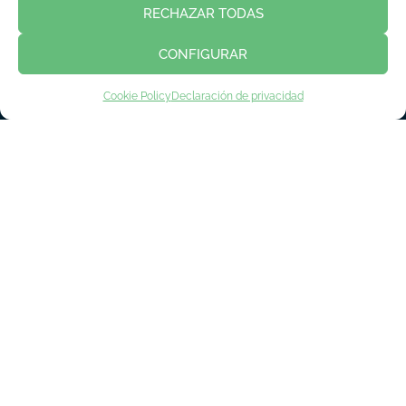
RECHAZAR TODAS
CONFIGURAR
Cookie Policy
Declaración de privacidad
INSCRIPCIÓN EXPOSITORES
INSCRIPCIÓN VISITANTES
INSCRIPCIÓN PRENSA
Política de privacidad
Aviso legal
Política de cookies
Contacto
© Copyright 2018 - 2023 Asime