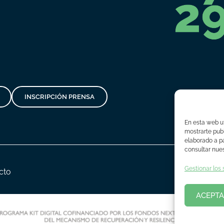
INSCRIPCIÓN PRENSA
En esta web ut
mostrarte publ
elaborado a pa
consultar nues
Gestionar los 
cto
ACEPTA