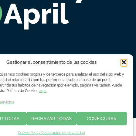
Gestionar el consentimiento de las cookies
ilizamos cookies propias y de terceros para analizar el uso del sitio web y
icidad relacionada con tus preferencias sobre la base de un perfil
rtir de tus hábitos de navegación (por ejemplo, páginas visitadas). Puede
tra Política de Cookies
aquí
.
servicios
© Copyright 2018 - 2023 Asime
R TODAS
RECHAZAR TODAS
CONFIGURAR
Cookie Policy
Declaración de privacidad