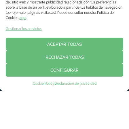
del sitio web y mostrarte publicidad relacionada con tus preferencias
sobre la base de un perfil elaborado a partir de tus hábitos de navegación
(por ejemplo, páginas visitadas). Puede consultar nuestra Política de
Cookies
aquí
.
Gestionar los servicios
ACEPTAR TODAS
INSCRIPCIÓN EXPOSITORES
RECHAZAR TODAS
INSCRIPCIÓN VISITANTES
INSCRIPCIÓN PRENSA
CONFIGURAR
Cookie Policy
Declaración de privacidad
Política de privacidad
Aviso legal
Política de cookies
Contacto
© Copyright 2018 - 2023 Asime