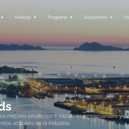
Noticias
Programa
Expositores
Vi
ds
s mejores proyectos e iniciativas empresariales y d
retos actuales de la industria