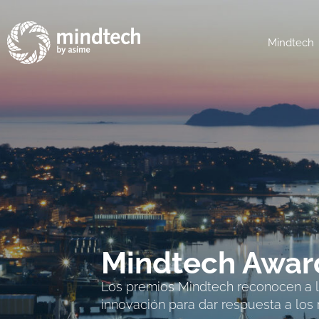
Mindtech
Mindtech Awar
Los premios Mindtech reconocen a lo
innovación para dar respuesta a los 