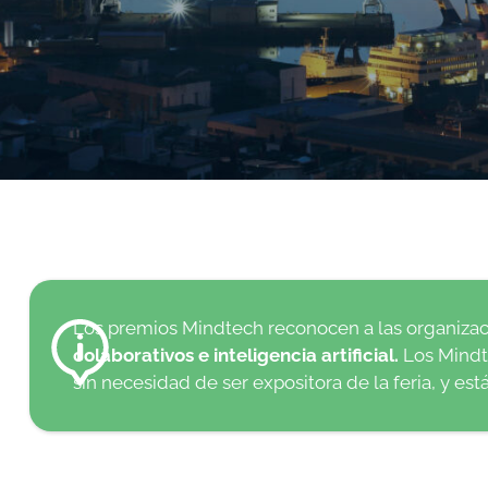
Los premios Mindtech reconocen a las organiza
colaborativos e inteligencia artificial.
Los Mindt
sin necesidad de ser expositora de la feria, y est