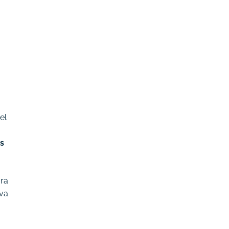
el
s
ura
iva