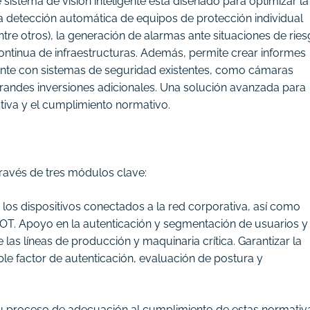
 sistema de visión inteligente está diseñado para optimizar la
la detección automática de equipos de protección individual
ntre otros), la generación de alarmas ante situaciones de ries
 continua de infraestructuras. Además, permite crear informes
mente con sistemas de seguridad existentes, como cámaras
randes inversiones adicionales. Una solución avanzada para
rativa y el cumplimiento normativo.
través de tres módulos clave:
s los dispositivos conectados a la red corporativa, así como
IOT. Apoyo en la autenticación y segmentación de usuarios y
las líneas de producción y maquinaria crítica. Garantizar la
e factor de autenticación, evaluación de postura y
u proceso de adecuación al cumplimiento de estas normativ