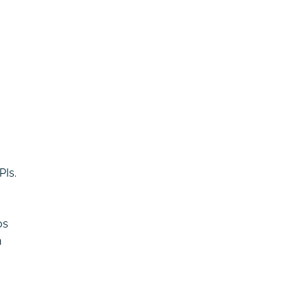
PIs.
os
n