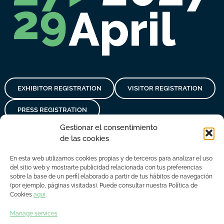
EXHIBITOR REGISTRATION
VISITOR REGISTRATION
PRESS REGISTRATION
Gestionar el consentimiento
de las cookies
En esta web utilizamos cookies propias y de terceros para analizar el uso
del sitio web y mostrarte publicidad relacionada con tus preferencias
sobre la base de un perfil elaborado a partir de tus hábitos de navegación
Privacy policy
Legal notice
Cookies policy
Contact
(por ejemplo, páginas visitadas). Puede consultar nuestra Política de
Cookies
aquí
.
© Copyright 2018 - 2023 Asime
Manage services