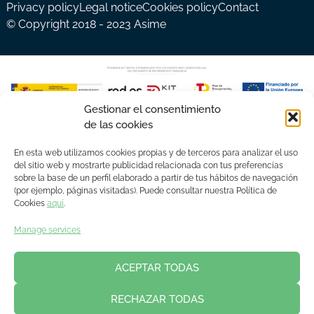
Privacy policy
Legal notice
Cookies policy
Contact
© Copyright 2018 - 2023 Asime
Gestionar el consentimiento
de las cookies
En esta web utilizamos cookies propias y de terceros para analizar el uso
del sitio web y mostrarte publicidad relacionada con tus preferencias
sobre la base de un perfil elaborado a partir de tus hábitos de navegación
(por ejemplo, páginas visitadas). Puede consultar nuestra Política de
Cookies
aquí
.
Manage services
ACEPTAR TODAS
RECHAZAR TODAS