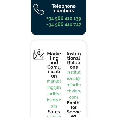
Telephone
numbers
+34 986 410 139
+34 986 410 727
Marke
Institu
ting
tional
and
Relati
Comu
ons
nicati
institut
on
ional@
market
mindte
ing@m
chvigo.
indtec
com
hvigo.c
Exhibi
om
tor
Sales
Servic
es
sales@