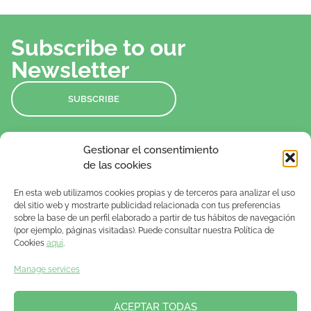
Subscribe to our
Newsletter
SUBSCRIBE
Gestionar el consentimiento
de las cookies
En esta web utilizamos cookies propias y de terceros para analizar el uso
del sitio web y mostrarte publicidad relacionada con tus preferencias
sobre la base de un perfil elaborado a partir de tus hábitos de navegación
(por ejemplo, páginas visitadas). Puede consultar nuestra Política de
Cookies
aquí
.
marketing@mindtechvigo.com
Manage services
+34 986 410 139
ACEPTAR TODAS