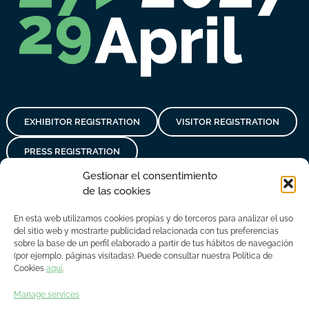
EXHIBITOR REGISTRATION
VISITOR REGISTRATION
PRESS REGISTRATION
Gestionar el consentimiento
de las cookies
En esta web utilizamos cookies propias y de terceros para analizar el uso
del sitio web y mostrarte publicidad relacionada con tus preferencias
sobre la base de un perfil elaborado a partir de tus hábitos de navegación
Privacy policy
Legal notice
Cookies policy
Contact
(por ejemplo, páginas visitadas). Puede consultar nuestra Política de
Cookies
aquí
.
© Copyright 2018 - 2023 Asime
Manage services