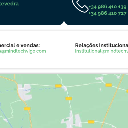
ntevedra
+34 986 410 139
+34 986 410 727
ercial e vendas:
Relações instituciona
s@mindtechvigo.com
institutional@mindtech