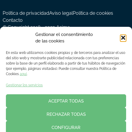
Política de privacidad
Aviso legal
Política de cookies
Contacto
© Copyright 2018 - 2023 Asime
Gestionar el consentimiento
de las cookies
En esta web utilizamos cookies propias y de terceros para analizar el uso
del sitio web y mostrarte publicidad relacionada con tus preferencias
sobre la base de un perfil elaborado a partir de tus hábitos de navegación
(por ejemplo, páginas visitadas). Puede consultar nuestra Política de
Cookies
aquí
.
Gestionar los servicios
ACEPTAR TODAS
RECHAZAR TODAS
CONFIGURAR