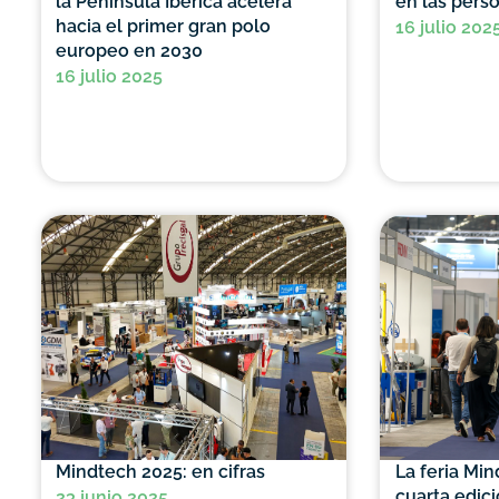
la Península Ibérica acelera
en las pers
hacia el primer gran polo
16 julio 202
europeo en 2030
16 julio 2025
Mindtech 2025: en cifras
La feria Min
cuarta edic
23 junio 2025