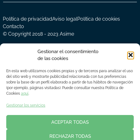
Política de privacidad
Aviso legal
Política de cookies
Contacto
© Copyright 2018 - 2023 Asime
Gestionar el consentimiento
de las cookies
En esta web utilizamos cookies propias y de terceros para analizar el uso
del sitio web y mostrarte publicidad relacionada con tus preferencias
sobre la base de un perfil elaborado a partir de tus hábitos de navegación
(por ejemplo, páginas visitadas). Puede consultar nuestra Política de
Cookies
aquí
.
Gestionar los servicios
ACEPTAR TODAS
RECHAZAR TODAS