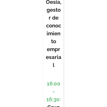
Oesía,
gesto
r de
conoc
imien
to
empr
esaria
l
16:00
-
16:30: