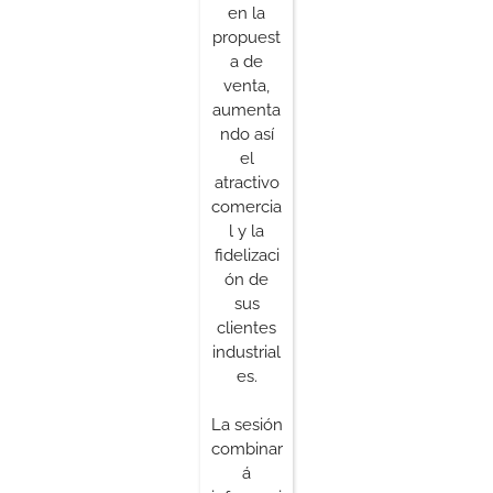
en la
propuest
a de
venta,
aumenta
ndo así
el
atractivo
comercia
l y la
fidelizaci
ón de
sus
clientes
industrial
es.
La sesión
combinar
á