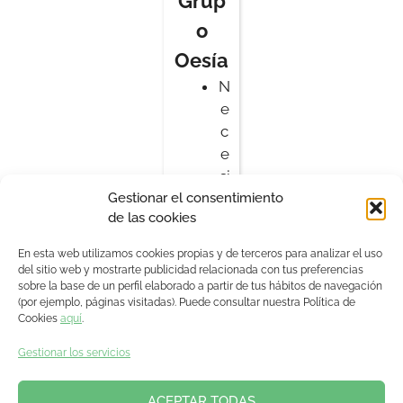
Grup
o
Oesía
N
e
c
e
si
Gestionar el consentimiento
d
de las cookies
a
d
En esta web utilizamos cookies propias y de terceros para analizar el uso
e
del sitio web y mostrarte publicidad relacionada con tus preferencias
sobre la base de un perfil elaborado a partir de tus hábitos de navegación
s
(por ejemplo, páginas visitadas). Puede consultar nuestra Política de
y
Cookies
aquí
.
e
Gestionar los servicios
x
p
e
ACEPTAR TODAS