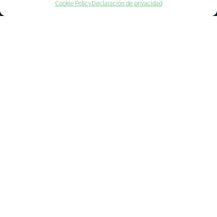
Cookie Policy
Declaración de privacidad
INSCRIPCIÓN EXPOSITORES
INSCRIPCIÓN VISITANTES
INSCRIPCIÓN PRENSA
Política de privacidad
Aviso legal
Política de cookies
Contacto
© Copyright 2018 - 2023 Asime