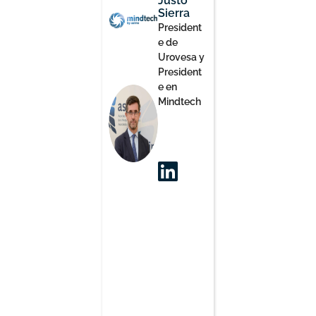
Justo
Sierra
President
e de
Urovesa y
President
e en
Mindtech