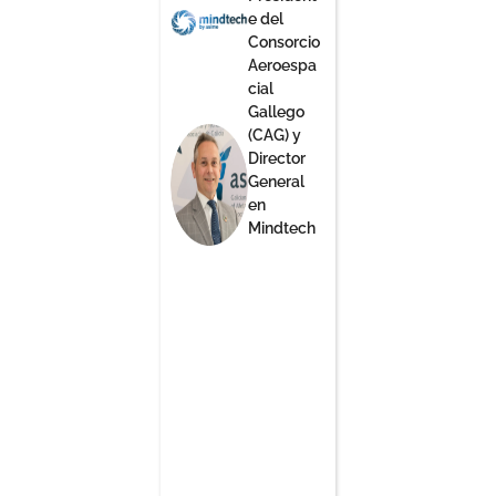
e del
Consorcio
Aeroespa
cial
Gallego
(CAG) y
Director
General
en
Mindtech