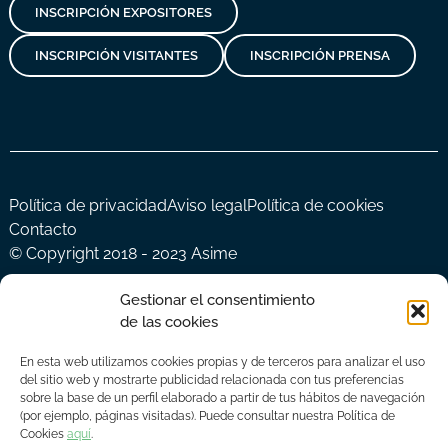
INSCRIPCIÓN EXPOSITORES
INSCRIPCIÓN VISITANTES
INSCRIPCIÓN PRENSA
Política de privacidad
Aviso legal
Política de cookies
Contacto
© Copyright 2018 - 2023 Asime
Gestionar el consentimiento
de las cookies
En esta web utilizamos cookies propias y de terceros para analizar el uso
del sitio web y mostrarte publicidad relacionada con tus preferencias
sobre la base de un perfil elaborado a partir de tus hábitos de navegación
(por ejemplo, páginas visitadas). Puede consultar nuestra Política de
Cookies
aquí
.